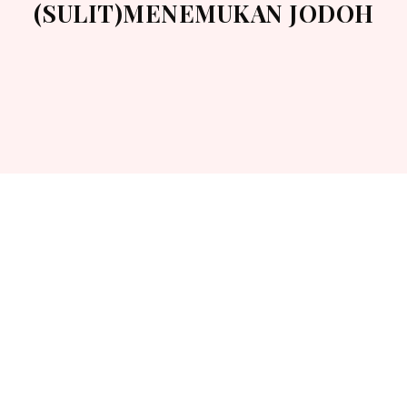
(SULIT)MENEMUKAN JODOH
BONUS Voucher Diskon
Buku 7 Penyebab Wanita
Sulit (Lama) Menemukan
Jodoh Khusus Peserta
Webinar..