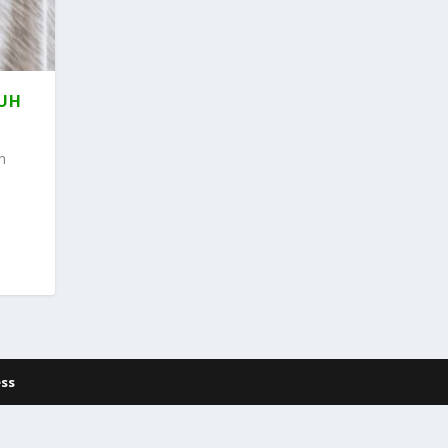
KUH
n
ss