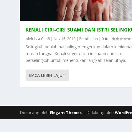
KENALI CIRI-CIRI SUAMI DAN ISTRI SELING
oleh
Isra Ghafi
|
Nov 15, 2019
|
Pernikahan
|
0
|
Selingkuh adalah hal paling mengerikan dalam kehidupa
rumah tangga. Kenali segera ciri-ciri suami dan istri
berselingkuh untuk menentukan langkah selanjutnya.
BACA LEBIH LAJUT
Dirancang oleh
| Didukung oleh
Elegant Themes
WordPre