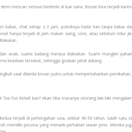
demi mencari sensasi berbeda di luar sana. Bosan bisa terjadi karen
i kabar, chat setiap 2-3 jam, pokoknya tiada hari tanpa kabar dar
nsel hanya terjadi di jam makan siang, sore, atau sebelum tidur jik
ilakukan.
ah dan anak, suami kadang merasa diabaikan. Suami mungkin paha
rima keadaan tersebut, sehingga godaan jahat datang.
ngkuh saat dilanda bosan justru untuk mempertahankan pernikahan.
ul
Tua-Tua Keladi
kan? Akan tiba masanya seorang laki-laki mengalam
edua terjadi di pertengahan usia, sekitar 40-50 tahun. Salah satu cir
asih memiliki pesona yang menarik perhatian lawan jenis. Mereka jug
lan.