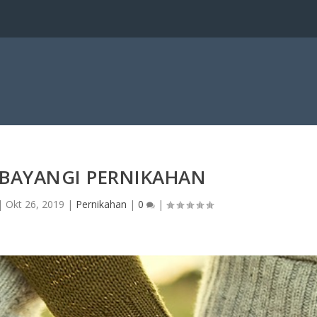
 BAYANGI PERNIKAHAN
|
Okt 26, 2019
|
Pernikahan
|
0
|