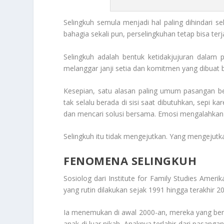
Selingkuh semula menjadi hal paling dihindari 
bahagia sekali pun, perselingkuhan tetap bisa terj
Selingkuh adalah bentuk ketidakjujuran dalam 
melanggar janji setia dan komitmen yang dibuat 
Kesepian, satu alasan paling umum pasangan ber
tak selalu berada di sisi saat dibutuhkan, sepi k
dan mencari solusi bersama. Emosi mengalahkan 
Selingkuh itu tidak mengejutkan. Yang mengejutka
FENOMENA SELINGKUH
Sosiolog dari Institute for Family Studies Amerik
yang rutin dilakukan sejak 1991 hingga terakhir 20
Ia menemukan di awal 2000-an, mereka yang ber
anak di luar nikah. Anaknya terlahir dari pasang