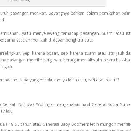
seluruh pasangan menikah. Sayangnya bahkan dalam pernikahan palin
adi.
pernikahan, yaitu menyeleweng terhadap pasangan. Suami atau istr
bersama setelah menikah di depan penghulu dulu.
selingkuh. Sepi karena bosan, sepi karena suami atau istri jauh da
arena pasangan memilih pergi saat berargumen alih-alih bicara baik-bai
logika.
n adalah siapa yang melakukannya lebih dulu, istri atau suami?
a Serikat, Nicholas Wolfinger menganalisis hasil General Social Surve
17 lalu.
usia 18-55 tahun atau Generasi Baby Boomers lebih mungkin memilik
an belum menikah, atau dari pasangan selingkuh. Fenomena ini beruba