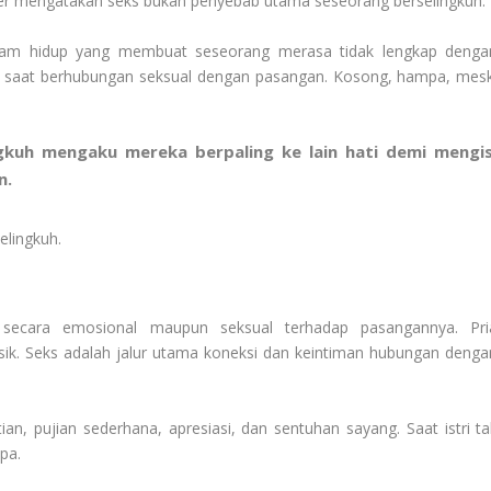
er mengatakan seks bukan penyebab utama seseorang berselingkuh.
lam hidup yang membuat seseorang merasa tidak lengkap denga
 saat berhubungan seksual dengan pasangan. Kosong, hampa, mesk
ngkuh mengaku mereka berpaling ke lain hati demi mengis
n.
elingkuh.
 secara emosional maupun seksual terhadap pasangannya. Pri
isik. Seks adalah jalur utama koneksi dan keintiman hubungan denga
an, pujian sederhana, apresiasi, dan sentuhan sayang. Saat istri ta
pa.