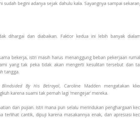
ni sudah begini adanya sejak dahulu kala. Sayangnya sampai sekaran
ak dihargai dan diabaikan. Faktor kedua ini lebih banyak dialam
-sama bekerja, istri masih harus menanggung beban pekerjaan ruma
mi yang tak peka tidak akan mengerti kesulitan tersebut dan ta
h tangga.
u
Blindsided By His Betrayal
, Caroline Madden mengatakan klie
uh karena suami tak pernah lagi ‘mengejar’ mereka.
atian dan pujian. Istri mana pun selalu merindukan penghargaan keci
na terlihat cantik, dipuji karena masakannya enak, dan apresiasi keci