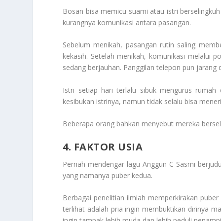
Bosan bisa memicu suami atau istri berselingkuh 
kurangnya komunikasi antara pasangan.
Sebelum menikah, pasangan rutin saling member
kekasih. Setelah menikah, komunikasi melalui po
sedang berjauhan. Panggilan telepon pun jarang d
Istri setiap hari terlalu sibuk mengurus rum
kesibukan istrinya, namun tidak selalu bisa mene
Beberapa orang bahkan menyebut mereka berseli
4. FAKTOR USIA
Pernah mendengar lagu Anggun C Sasmi berjud
yang namanya puber kedua.
Berbagai penelitian ilmiah memperkirakan puber k
terlihat adalah pria ingin membuktikan dirinya m
ingin tampak lebih muda dan lebih peduli penampi