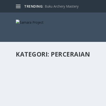
TRENDING:
Buku Archery Mastery
KATEGORI:
PERCERAIAN
MENGAPA PEREMPUAN LEBIH BANYAK GUGA
oleh
Isra Ghafi
|
Okt 12, 2019
|
Perceraian
|
0
|
Orang-orang sekarang tak lagi melihat perceraian ses
lainnya, sehingga bukan satu hal yang memalukan dan h
BACA LEBIH LAJUT